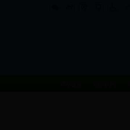
网站首页
组织机构
机关党建