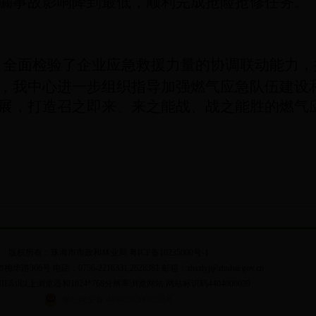
漏事故影响降到最低，顺利完成抢险抢修任务。
，全面检验了企业应急救援力量的协调联动能力，
，我中心进一步组织指导加强燃气应急队伍建设
展，打造召之即来、来之能战、战之能胜的燃气
版权所有：珠海市市政和林业局 粤ICP备10235000号-1
366号 电话：0756-2216331,2628381 邮箱：zhszlyj@zhuhai.gov.cn
E6.0以上浏览器和1024*768分辨率浏览网站 网站标识码4404000039
粤公网安备 44040202000252号