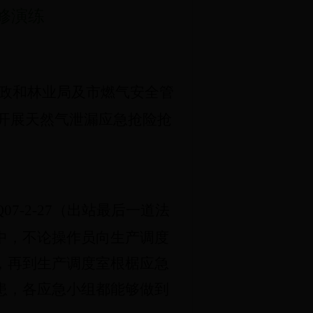
修演练
政和林业局及市燃气安全管
开展天然气泄漏应急抢险抢
-2-27（出站最后一道法
中，不论操作员向生产调度
，再到生产调度室根椐应急
患，各应急小组都能够做到