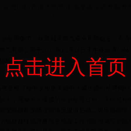
在金湾门站开展天然气泄漏事故应急抢险抢
发表时间:2017-12-20
应急处理能力，保障我市燃气安全形势稳定，市市
然气有限公司于
201
7年
12
月
1
4日下午在金湾门站
点击进入首页
场观摩。
在巡检过程中发现永久高中压调压撬出站球阀VQ07
较大，现场无法维修的应急处置过程。演练过程
管理部根椐现场泄漏情况提请启动二级应急响应
小组赶赴现场开展应急抢险工作消除泄漏安全隐