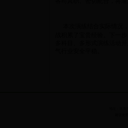
各司其职、密切配合，将泄
本次演练结合实际情况
战积累了宝贵经验。下一步
多科目、多形式演练活动开
气行业安全平稳。
地址：珠海市梅华路
建议使用I