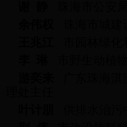
谢 静
珠海市公安
余伟权
珠海市城建
王兆江
市园林绿化
李 琳
市野生动植
游奕来
广东珠海淇
理处
主任
叶计朋
供排水治污