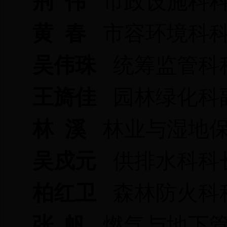
荆 伟
市政设施科
黄 春
市容环境科
吴伟珠
统筹监管科
王旖佳
园林绿化科
林 溪
林业与湿地保
吴戍元
供排水科科
柏红卫
森林防火科
张 帆
燃气与地下管