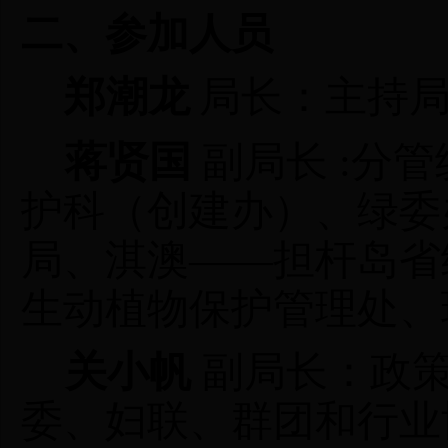
二、参加人员
郑潮龙
局长：主持
蒋贤国
副局长 :分
护科
（创建办）
、
绿委
局
、
淇澳——担杆岛省
生动植物保护管理处、
关小帆
副局长：政
委、妇联、群团和行业