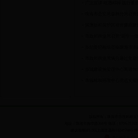
广泛宣讲 吃透精神 践行要
珠海市公安局森林分局召开
淇澳担杆保护区召开廉政建
市政和林业局召开“两学一
市纪委纪检组莅临珠海市市
市政和林业局满分通过党建
市城建设施管理中心离退休
市园林和环境中心党总支组
版权所有：珠海市市政和林业局 粤I
地址：珠海市梅华路366号 电话：0756-2216331,262
建议使用IE6.0以上浏览器和1024*768分辨
粤公网安备 44040