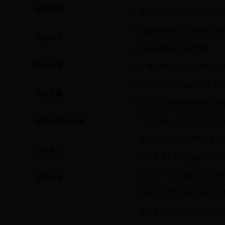
组织机构
珠海市市政和林业局组织召
市园林绿化和市容环境管理
政务公开
以专题宣讲促理解实践
网上办事
淇澳担杆保护区组织学习贯
开展培训督导 强化党建工
机关党建
我市欢送市政林业系统援珠
广东省第十二届人民代表大
政策法规及解读
珠海市市政和林业局扶贫济
公众参与
郑潮龙局长带队赴高州市平
救灾复产 党员领导干部走
景观欣赏
珠海市纪委集中排查整治违
提升党性观念 强化宗旨意