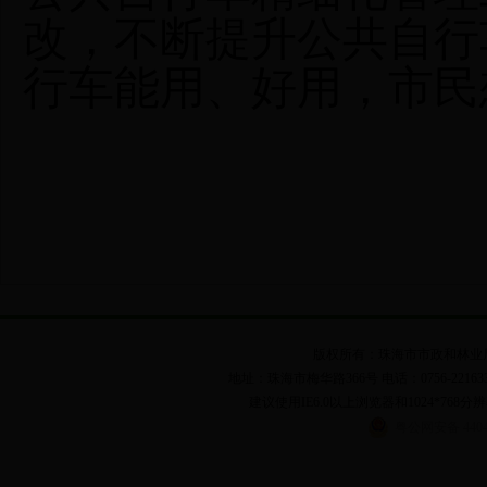
改，不断提升公共自行
行车能用、好用，市民
版权所有：珠海市市政和林业局 粤I
地址：珠海市梅华路366号 电话：0756-2216331,262
建议使用IE6.0以上浏览器和1024*768分辨
粤公网安备 44040